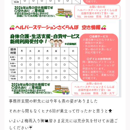
事務所玄関の軒先には今年も燕の姿がありました
それから間もなくヒナ6羽が巣立って行ったかと思うと🐥
いよいよ梅雨入り🌺🐌皆さま足元には充分気を付けてお過ご
しください☔