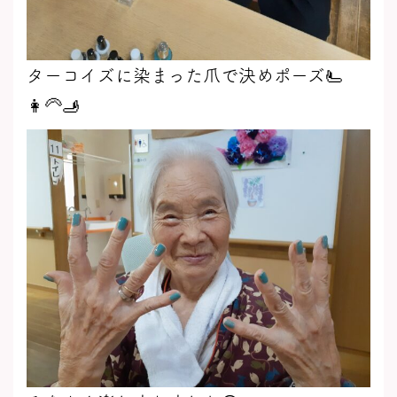
ターコイズに染まった爪で決めポーズ🫷
👩‍🦳🫸