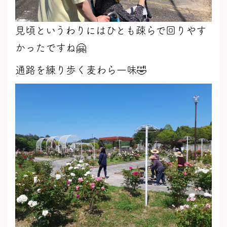
見頃というわりにはひとも疎らで回りやす
かったですね🤗
通路を練り歩く麦わら一味🤣