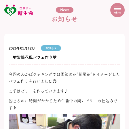
News
MENU
お知らせ
2026年05月12日
お知らせ
🩵紫陽花風パフェ作り💙
今回のわかばクッキングでは季節の花”紫陽花”をイメージした
パフェ作りを行いました😍
まずはゼリーを作っていきます♪
固まるのに時間がかかるため午前中の間にゼリーの仕込みで
す♪