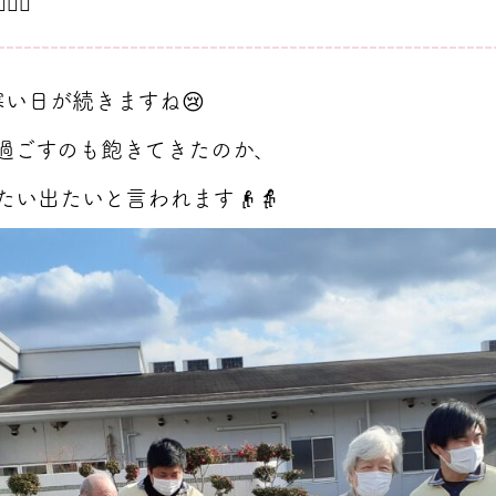
🚶‍♂️
い日が続きますね😢
過ごすのも飽きてきたのか、
い出たいと言われます👴👵