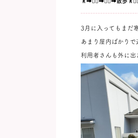
🚶‍➡️🚶‍♀️‍➡️🚶‍♂️‍➡️散歩🚶🚶‍♀️
3月に入ってもまだ寒
あまり屋内ばかりで
利用者さんも外に出た