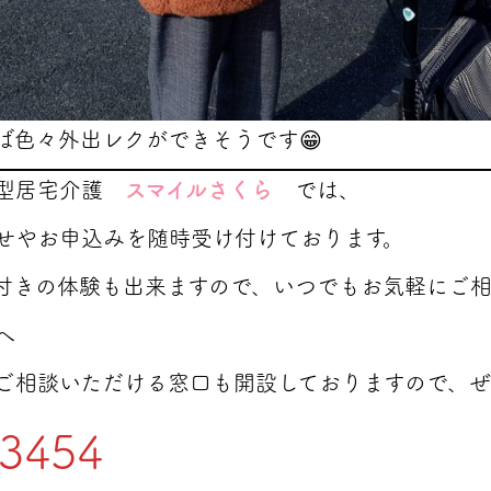
ば色々外出レクができそうです😁
能型居宅介護
スマイルさくら
では、
せやお申込みを随時受け付けております。
付きの体験も出来ますので、いつでもお気軽にご
へ
ご相談いただける窓口も開設しておりますので、
-3454