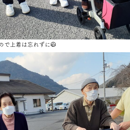
ので上着は忘れずに🧥